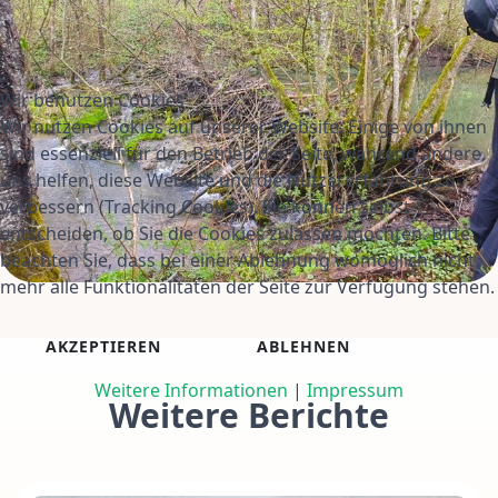
Wir benutzen Cookies
Wir nutzen Cookies auf unserer Website. Einige von ihnen
sind essenziell für den Betrieb der Seite, während andere
uns helfen, diese Website und die Nutzererfahrung zu
verbessern (Tracking Cookies). Sie können selbst
entscheiden, ob Sie die Cookies zulassen möchten. Bitte
beachten Sie, dass bei einer Ablehnung womöglich nicht
mehr alle Funktionalitäten der Seite zur Verfügung stehen.
AKZEPTIEREN
ABLEHNEN
Weitere Informationen
|
Impressum
Weitere Berichte