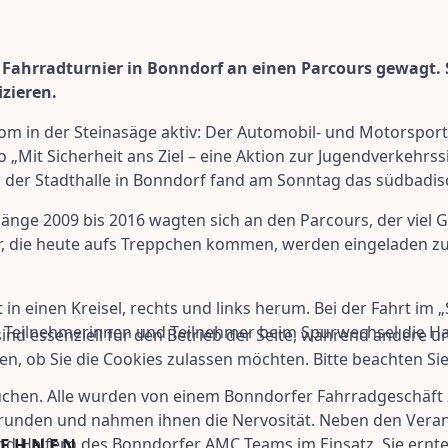
 Fahrradturnier in Bonndorf an einen Parcours gewagt. 
izieren.
Slalom in der Steinasäge aktiv: Der Automobil- und Motorspo
„Mit Sicherheit ans Ziel – eine Aktion zur Jugendverkehrss
der Stadthalle in Bonndorf fand am Sonntag das südbadisch
nge 2009 bis 2016 wagten sich an den Parcours, der viel G
er, die heute aufs Treppchen kommen, werden eingeladen z
 in einen Kreisel, rechts und links herum. Bei der Fahrt im 
 Teilnehmerinnen und Teilnehmer beim Spurwechsel die Han
ind essenziell für den Betrieb der Seite, während andere u
en, ob Sie die Cookies zulassen möchten. Bitte beachten Si
suchen. Alle wurden von einem Bonndorfer Fahrradgeschäft z
erunden und nahmen ihnen die Nervosität. Neben den Veran
d Helfern des Bonndorfer AMC Teams im Einsatz. Sie ernt
LEHNEN