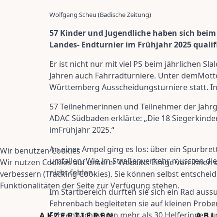
Wolfgang Scheu (Badische Zeitung)
57 Kinder und Jugendliche haben sich beim
Landes- Endturnier im Frühjahr 2025 qualif
Er ist nicht nur mit viel PS beim jährlichen 
Jahren auch Fahrradturniere. Unter demMotto 
Württemberg Ausscheidungsturniere statt. In 
57 Teilnehmerinnen und Teilnehmer der Jahrgä
ADAC Südbaden erklärte: „Die 18 Siegerkind
imFrühjahr 2025.“
An einer Ampel ging es los: über ein Spurbrett
Wir benutzen Cookies
umfallen. Wie im Straßenverkehr mussten die
Wir nutzen Cookies auf unserer Website. Einige von ihnen s
nicht fehlen.
verbessern (Tracking Cookies). Sie können selbst entscheid
Funktionalitäten der Seite zur Verfügung stehen.
Im Startbereich durften sie sich ein Rad aus
Fehrenbach begleiteten sie auf kleinen Prob
Fehrenbach waren mehr als 30 Helferinnen un
AKZEPTIEREN
AB