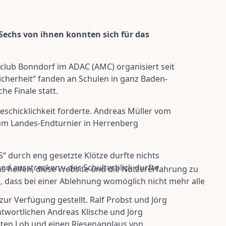
Sechs von ihnen konnten sich für das
rtclub Bonndorf im ADAC (AMC) organisiert seit
icherheit“ fanden an Schulen in ganz Baden-
e Finale statt.
eschicklichkeit forderte. Andreas Müller vom
um Landes-Endturnier in Herrenberg
„S“ durch eng gesetzte Klötze durfte nichts
d ausstrecken – der Schulterblick durfte
ns helfen, diese Website und die Nutzererfahrung zu
e, dass bei einer Ablehnung womöglich nicht mehr alle
ur Verfügung gestellt. Ralf Probst und Jörg
twortlichen Andreas Klische und Jörg
eten Lob und einen Riesenapplaus von