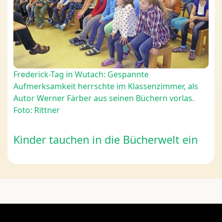
Frederick-Tag in Wutach: Gespannte
Aufmerksamkeit herrschte im Klassenzimmer, als
Autor Werner Färber aus seinen Büchern vorlas.
Foto: Rittner
Kinder tauchen in die Bücherwelt ein