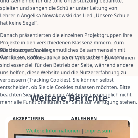
und Gemeinde für die tolle Unterstützung bedankte,
spielten und sangen die Schüler unter Leitung von
Lehrerin Angelika Nowakowski das Lied „Unsere Schule
hat keine Segel“.
Danach präsentierten die einzelnen Projektgruppen ihre
Projekte in den verschiedenen Klassenzimmern. Zum
Abschluss gab es ein gemütliches Beisammensein mit
Wir benutzen Cookies
Getränken, Kaffee und vielen mitgebrachten Kuchen.
Wir nutzen Cookies auf unserer Website. Einige von ihnen
sind essenziell für den Betrieb der Seite, während andere
uns helfen, diese Website und die Nutzererfahrung zu
verbessern (Tracking Cookies). Sie können selbst
entscheiden, ob Sie die Cookies zulassen möchten. Bitte
beachten Sie, dass bei einer Ablehnung womöglich nicht
Weitere Berichte
mehr alle Funktionalitäten der Seite zur Verfügung stehen.
AKZEPTIEREN
ABLEHNEN
Weitere Informationen
|
Impressum