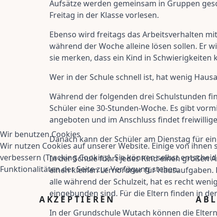
Aufsätze werden gemeinsam in Gruppen geschri
Freitag in der Klasse vorlesen.
Ebenso wird freitags das Arbeitsverhalten m
während der Woche alleine lösen sollen. Er wi
sie merken, dass ein Kind in Schwierigkeite
Wer in der Schule schnell ist, hat wenig Hau
Während der folgenden drei Schulstunden fin
Schüler eine 30-Stunden-Woche. Es gibt vorm
angeboten und im Anschluss findet freiwilli
Wir benutzen Cookies
Danach kann der Schüler am Dienstag für ein
Wir nutzen Cookies auf unserer Website. Einige von ihnen s
verbessern (Tracking Cookies). Sie können selbst entscheid
In der Schule führt jedes Kind einen großen 
Funktionalitäten der Seite zur Verfügung stehen.
einen kleinen Lernordner für Hausaufgaben. 
alle während der Schulzeit, hat es recht wen
eingebunden sind. Für die Eltern finden in der
AKZEPTIEREN
AB
In der Grundschule Wutach können die Eltern