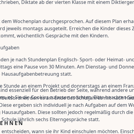
eben, Diktate ab der vierten Klasse mit einem Diktiergerä
it dem Wochenplan durchgesprochen. Auf diesem Plan erhalt
rd jeweils montags ausgeteilt. Erreichen die Kinder dieses Z
n kommt, wöchentlich Gespräche mit den Kindern.
saufgaben
den je nach Stundenplan Englisch- Sport- oder Heimat- und
ittags eine Pause von 30 Minuten. Am Dienstag- und Donn
ge Hausaufgabenbetreuung statt.
e Stunde an einem Projekt und donnerstags an einem Fran
ind essenziell für den Betrieb der Seite, während andere u
en, ob Sie die Cookies zulassen möchten. Bitte beachten Si
Arbeitsordner, den es am Ende des Schuljahres mit nach Ha
Diese ergeben sich individuell je nach Aufgaben auf dem W
ig Hausaufgaben. Diese sollten jedoch regelmäßig durch die
 Schule jährlich sechs Elterngespräche statt.
LEHNEN
 entscheiden, wann sie ihr Kind einschulen möchten. Einsc