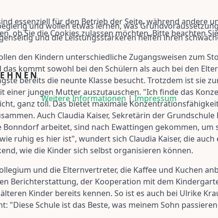
ind essenziell für den Betrieb der Seite, während andere u
begierig und wollen etwas lernen, was Grundvoraussetzung
en, ob Sie die Cookies zulassen möchten. Bitte beachten Si
egenseitig und die Leistungsstärkeren helfen ihren schwäc
len den Kindern unterschiedliche Zugangsweisen zum Stoff 
 das kommt sowohl bei den Schülern als auch bei den Elter
LEHNEN
ngste bereits die neunte Klasse besucht. Trotzdem ist sie
mit einer jungen Mutter auszutauschen. "Ich finde das Konz
Weitere Informationen
|
Impressum
cht, ganz toll. Das bietet maximale Konzentrationsfähigkei
zusammen. Auch Claudia Kaiser, Sekretärin der Grundschule B
e Bonndorf arbeitet, sind nach Ewattingen gekommen, um s
wie ruhig es hier ist", wundert sich Claudia Kaiser, die au
end, wie die Kinder sich selbst organisieren können.
ollegium und die Elternvertreter, die Kaffee und Kuchen an
den Berichterstattung, der Kooperation mit dem Kindergarte
älteren Kinder bereits kennen. So ist es auch bei Ulrike Kr
t: "Diese Schule ist das Beste, was meinem Sohn passieren