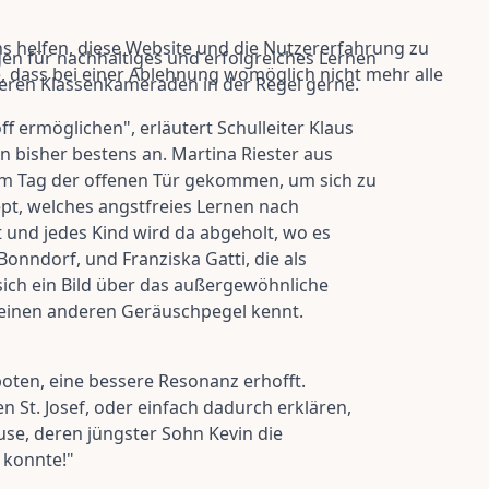
ns helfen, diese Website und die Nutzererfahrung zu
en für nachhaltiges und erfolgreiches Lernen
e, dass bei einer Ablehnung womöglich nicht mehr alle
heren Klassenkameraden in der Regel gerne.
ermöglichen", erläutert Schulleiter Klaus
n bisher bestens an. Martina Riester aus
 zum Tag der offenen Tür gekommen, um sich zu
ept, welches angstfreies Lernen nach
t und jedes Kind wird da abgeholt, wo es
onndorf, und Franziska Gatti, die als
ich ein Bild über das außergewöhnliche
ch einen anderen Geräuschpegel kennt.
boten, eine bessere Resonanz erhofft.
n St. Josef, oder einfach dadurch erklären,
ause, deren jüngster Sohn Kevin die
 konnte!"