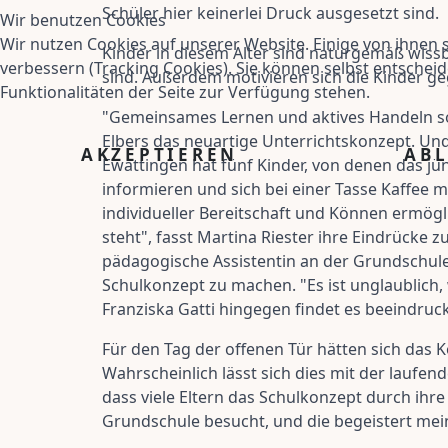
Schüler hier keinerlei Druck ausgesetzt sind.
Wir benutzen Cookies
Wir nutzen Cookies auf unserer Website. Einige von ihnen s
Kinder in diesem Alter sind naturgemäß wiss
verbessern (Tracking Cookies). Sie können selbst entscheid
sind. Außerdem motivieren sich die Kinder g
Funktionalitäten der Seite zur Verfügung stehen.
"Gemeinsames Lernen und aktives Handeln sol
Elbers das neuartige Unterrichtskonzept. Und
AKZEPTIEREN
AB
Ewattingen hat fünf Kinder, von denen das jü
informieren und sich bei einer Tasse Kaffee 
individueller Bereitschaft und Können ermögli
steht", fasst Martina Riester ihre Eindrücke 
pädagogische Assistentin an der Grundschul
Schulkonzept zu machen. "Es ist unglaublich, 
Franziska Gatti hingegen findet es beeindruck
Für den Tag der offenen Tür hätten sich das K
Wahrscheinlich lässt sich dies mit der laufen
dass viele Eltern das Schulkonzept durch ihre 
Grundschule besucht, und die begeistert mein