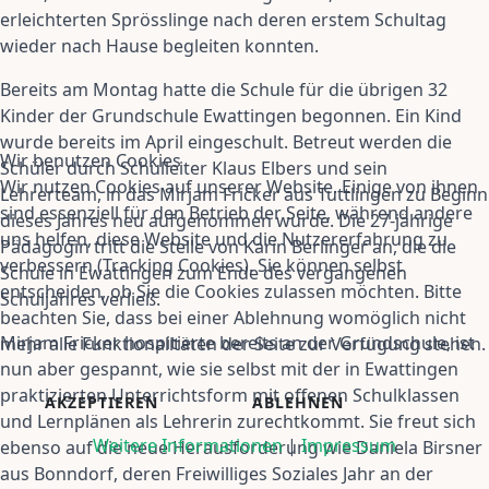
erleichterten Sprösslinge nach deren erstem Schultag
wieder nach Hause begleiten konnten.
Bereits am Montag hatte die Schule für die übrigen 32
Kinder der Grundschule Ewattingen begonnen. Ein Kind
wurde bereits im April eingeschult. Betreut werden die
Wir benutzen Cookies
Schüler durch Schulleiter Klaus Elbers und sein
Wir nutzen Cookies auf unserer Website. Einige von ihnen
Lehrerteam, in das Mirjam Fricker aus Tuttlingen zu Beginn
sind essenziell für den Betrieb der Seite, während andere
dieses Jahres neu aufgenommen wurde. Die 27-jährige
uns helfen, diese Website und die Nutzererfahrung zu
Pädagogin tritt die Stelle von Karin Berlinger an, die die
verbessern (Tracking Cookies). Sie können selbst
Schule in Ewattingen zum Ende des vergangenen
entscheiden, ob Sie die Cookies zulassen möchten. Bitte
Schuljahres verließ.
beachten Sie, dass bei einer Ablehnung womöglich nicht
Mirjam Fricker hospitierte bereits an der Grundschule, ist
mehr alle Funktionalitäten der Seite zur Verfügung stehen.
nun aber gespannt, wie sie selbst mit der in Ewattingen
praktizierten Unterrichtsform mit offenen Schulklassen
AKZEPTIEREN
ABLEHNEN
und Lernplänen als Lehrerin zurechtkommt. Sie freut sich
Weitere Informationen
|
Impressum
ebenso auf die neue Herausforderung wie Daniela Birsner
aus Bonndorf, deren Freiwilliges Soziales Jahr an der