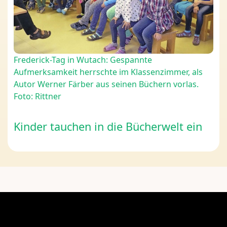
Frederick-Tag in Wutach: Gespannte
Aufmerksamkeit herrschte im Klassenzimmer, als
Autor Werner Färber aus seinen Büchern vorlas.
Foto: Rittner
Kinder tauchen in die Bücherwelt ein